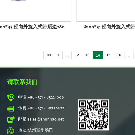
100*43 径向外旋入式带后边280
Φ100*31 径向外旋入式
<<
<
...
12
13
14
15
16
...
请联系我们
电话:
+86 - 571 - 85224000
传真:
+86 - 571 - 88730677
邮箱:
sales@shunhao.net
地址:
杭州富阳场口