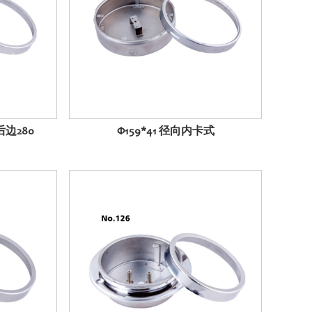
后边280
Φ159*41 径向内卡式