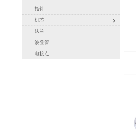
指针
机芯
法兰
波登管
电接点