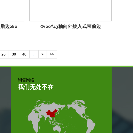
带后边280
Φ100*43轴向外旋入式带前边
20
30
40
...
>
>>
销售网络
我们无处不在