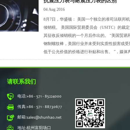
抗震压力表与耐晨压力表的区别
04 Aug 2016
8月7日，华盛顿： 美国一个独立的准司法联邦
倾销税。 美国国际贸易委员会（USITC）的
其征收反倾销税的一个月后作出的。 “美国贸
钢制螺纹棒，美国行业并未受到实质性损害或受
低于公允价值的价格进行补贴和出售。 ”，媒体声明说。 USI
请联系我们
电话:
+86 - 571 - 85224000
传真:
+86 - 571 - 88730677
邮箱:
sales@shunhao.net
地址:
杭州富阳场口