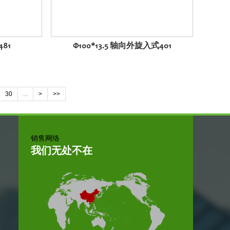
81
Φ100*13.5 轴向外旋入式401
30
...
>
>>
销售网络
我们无处不在