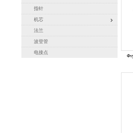
指针
机芯
法兰
波登管
电接点
Φ