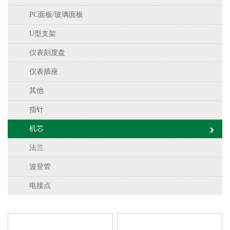
PC面板/玻璃面板
U型支架
仪表刻度盘
仪表插座
其他
指针
机芯
法兰
波登管
电接点