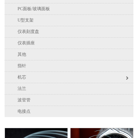
PC面板/玻璃面板
U型支架
仪表刻度盘
仪表插座
其他
指针
机芯
法兰
波登管
电接点