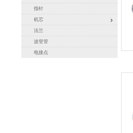
指针
机芯
法兰
波登管
电接点