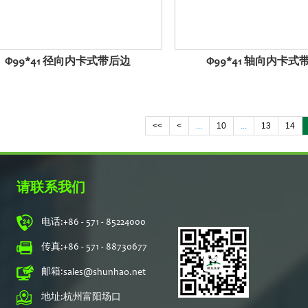
Φ99*41 径向内卡式带后边
Φ99*41 轴向内卡式
<<
<
...
10
...
13
14
请联系我们
电话:
+86 - 571 - 85224000
传真:
+86 - 571 - 88730677
邮箱:
sales@shunhao.net
地址:
杭州富阳场口