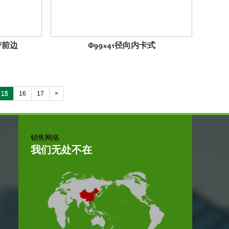
带前边
Φ99×41径向内卡式
15
16
17
>
销售网络
我们无处不在