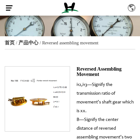
首页
产品中心
/
/
Reversed assembling movement
Reversed Assembling
Movement
i12,i13—Signify the
transmission ratio of
movement's shaft gear which
is xx.
B—Signify the center
distance of reversed
assembling movement's two