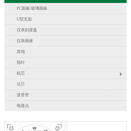
PC面板/玻璃面板
U型支架
仪表刻度盘
仪表插座
其他
指针
机芯
法兰
波登管
电接点